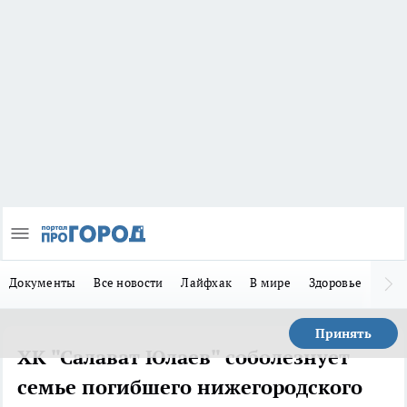
Документы
Все новости
Лайфхак
В мире
Здоровье
Зака
Принять
ХК "Салават Юлаев" соболезнует
семье погибшего нижегородского