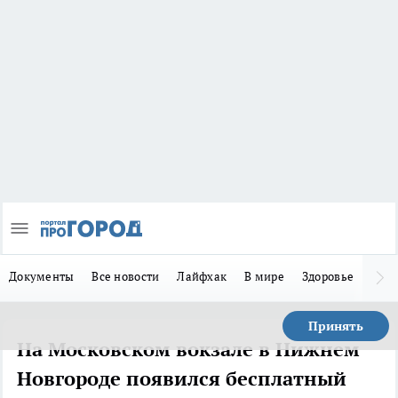
Документы
Все новости
Лайфхак
В мире
Здоровье
Зака
Принять
На Московском вокзале в Нижнем
Новгороде появился бесплатный