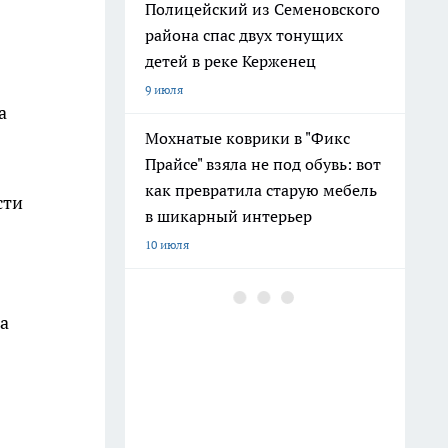
Полицейский из Семеновского
района спас двух тонущих
детей в реке Керженец
9 июля
а
Мохнатые коврики в "Фикс
Прайсе" взяла не под обувь: вот
как превратила старую мебель
сти
в шикарный интерьер
10 июля
После 60 гоните друзей в шею:
совет великой Бехтеревой - не
а
превратиться в овощ на пенсии
14 июля
Гигант с нежной душой: как