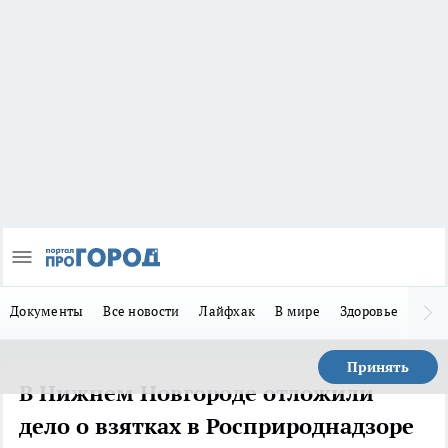
Документы
Все новости
Лайфхак
В мире
Здоровье
Зака
Принять
В Нижнем Новгороде отложили
дело о взятках в Росприроднадзоре