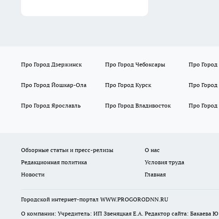
Про Город Дзержинск
Про Город Чебоксары
Про Город
Про Город Йошкар-Ола
Про Город Курск
Про Город
Про Город Ярославль
Про Город Владивосток
Про Город
Обзорные статьи и пресс-релизы
О нас
Редакционная политика
Условия труда
Новости
Главная
Городской интернет-портал WWW.PROGORODNN.RU
О компании: Учредитель: ИП Звеняцкая Е.А. Редактор сайта: Бакаева Ю.