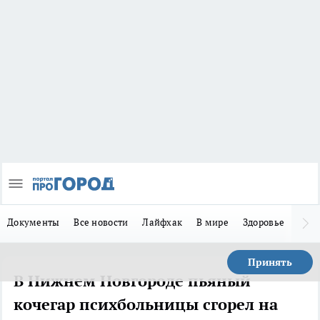
Документы
Все новости
Лайфхак
В мире
Здоровье
Зака
Принять
В Нижнем Новгороде пьяный
кочегар психбольницы сгорел на