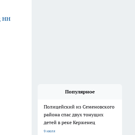
д НН
Популярное
Полицейский из Семеновского
района спас двух тонущих
детей в реке Керженец
9 июля