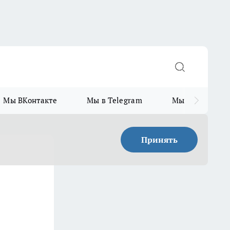
Мы ВКонтакте
Мы в Telegram
Мы в MAX
Принять