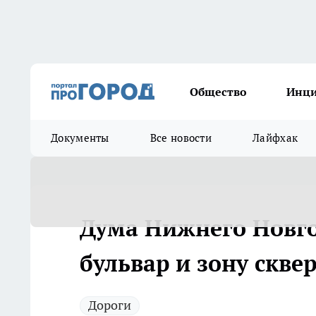
Общество
Инц
Документы
Все новости
Лайфхак
Дума Нижнего Новго
бульвар и зону скве
Дороги