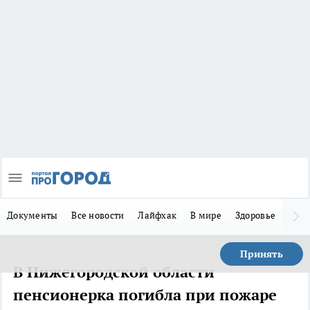
Документы
Все новости
Лайфхак
В мире
Здоровье
Зака
Принять
В Нижегородской области
пенсионерка погибла при пожаре