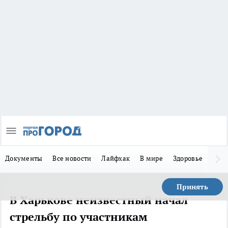
Документы
Все новости
Лайфхак
В мире
Здоровье
Зака
Принять
В Харькове неизвестный начал
стрельбу по участникам