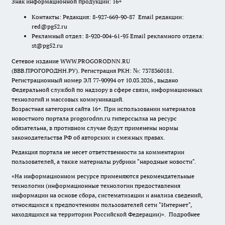
Знак информационной продукции: 16+
Контакты: Редакция: 8-927-669-90-87 Email редакции:
red@pg52.ru
Рекламный отдел: 8-920-004-61-95 Email рекламного отдела:
st@pg52.ru
Сетевое издание WWW.PROGORODNN.RU
(ВВВ.ПРОГОРОДНН.РУ). Регистрация РКН: №: 7378360181.
Регистрационный номер ЭЛ 77-90994 от 10.03.2026., выдано
Федеральной службой по надзору в сфере связи, информационных
технологий и массовых коммуникаций.
Возрастная категория сайта 16+. При использовании материалов
новостного портала progorodnn.ru гиперссылка на ресурс
обязательна
,
в противном случае будут применены нормы
законодательства РФ об авторских и смежных правах.
Редакция портала не несет ответственности за комментарии
пользователей, а также материалы рубрики "народные новости".
«На информационном ресурсе применяются рекомендательные
технологии (информационные технологии предоставления
информации на основе сбора, систематизации и анализа сведений,
относящихся к предпочтениям пользователей сети "Интернет",
находящихся на территории Российской Федерации)».
Подробнее