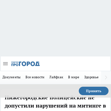
Документы
Все новости
Лайфхак
В мире
Здоровье
Зака
Принять
Нижегородские полицейские не
допустили нарушений на митинге в