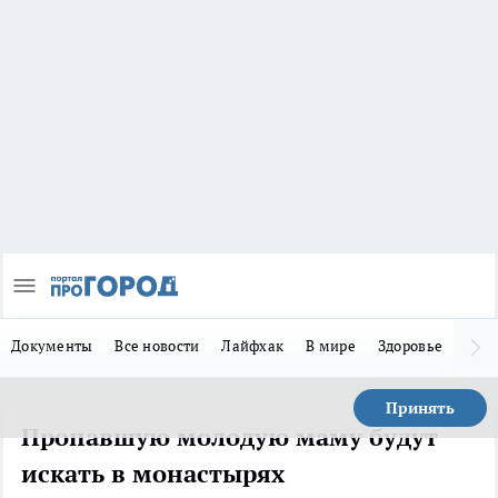
Документы
Все новости
Лайфхак
В мире
Здоровье
Зака
Принять
Пропавшую молодую маму будут
искать в монастырях