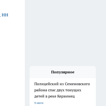
д НН
Популярное
Полицейский из Семеновского
района спас двух тонущих
детей в реке Керженец
9 июля