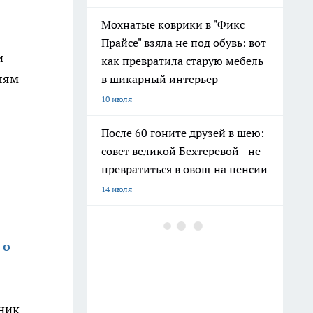
Мохнатые коврики в "Фикс
Прайсе" взяла не под обувь: вот
и
как превратила старую мебель
лям
в шикарный интерьер
10 июля
После 60 гоните друзей в шею:
совет великой Бехтеревой - не
превратиться в овощ на пенсии
14 июля
Гигант с нежной душой: как
создать белоснежную стену
 о
цветов, от которой
невозможно отвести взгляд
13 июля
ьник