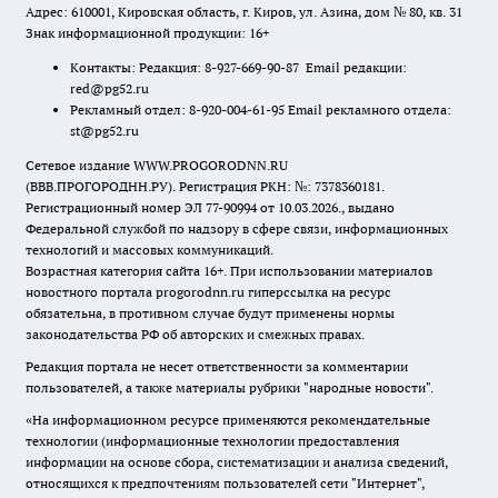
Адрес: 610001, Кировская область, г. Киров, ул. Азина, дом № 80, кв. 31
Знак информационной продукции: 16+
Контакты: Редакция: 8-927-669-90-87 Email редакции:
red@pg52.ru
Рекламный отдел: 8-920-004-61-95 Email рекламного отдела:
st@pg52.ru
Сетевое издание WWW.PROGORODNN.RU
(ВВВ.ПРОГОРОДНН.РУ). Регистрация РКН: №: 7378360181.
Регистрационный номер ЭЛ 77-90994 от 10.03.2026., выдано
Федеральной службой по надзору в сфере связи, информационных
технологий и массовых коммуникаций.
Возрастная категория сайта 16+. При использовании материалов
новостного портала progorodnn.ru гиперссылка на ресурс
обязательна
,
в противном случае будут применены нормы
законодательства РФ об авторских и смежных правах.
Редакция портала не несет ответственности за комментарии
пользователей, а также материалы рубрики "народные новости".
«На информационном ресурсе применяются рекомендательные
технологии (информационные технологии предоставления
информации на основе сбора, систематизации и анализа сведений,
относящихся к предпочтениям пользователей сети "Интернет",