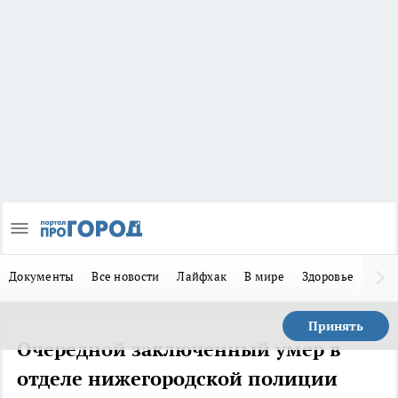
Документы
Все новости
Лайфхак
В мире
Здоровье
Зака
Принять
Очередной заключенный умер в
отделе нижегородской полиции