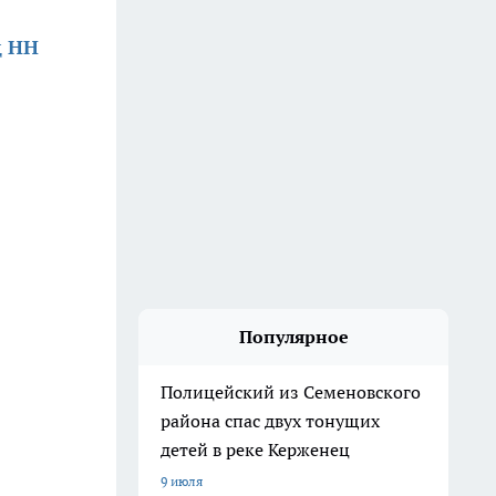
д НН
Популярное
Полицейский из Семеновского
района спас двух тонущих
детей в реке Керженец
9 июля