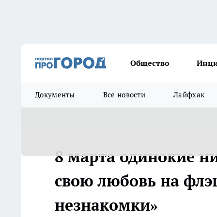
Общество
Инц
Документы
Все новости
Лайфхак
8 марта одинокие н
свою любовь на флэ
незнакомки»