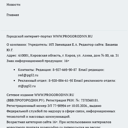
Новости
Главная
Городской интернет-портал WWW.PROGORODNN.RU
О компании: Учредитель: ИП Звеняцкая Е.А. Редактор сайта: Бакаева
Ю.Г.
Адрес: 610001, Кировская область, г. Киров, ул. Азина, дом № 80, кв. 31
Знак информационной продукции: 16+
Контакты: Редакция: 8-927-669-90-87 Email редакции:
red@pg52.ru
Рекламный отдел: 8-920-004-61-95 Email рекламного отдела:
st@pg52.ru
Сетевое издание WWW.PROGORODNN.RU
(ВВВ.ПРОГОРОДНН.РУ). Регистрация РКН: №: 7378360181.
Регистрационный номер ЭЛ 77-90994 от 10.03.2026., выдано
Федеральной службой по надзору в сфере связи, информационных
технологий и массовых коммуникаций.
Возрастная категория сайта 16+. При использовании материалов
новостного портала progorodnn.ru гиперссылка на ресурс