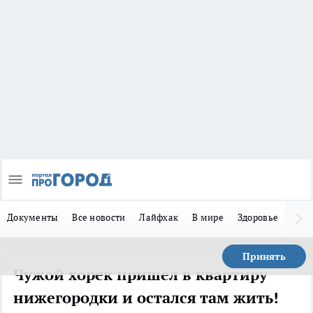
Документы
Все новости
Лайфхак
В мире
Здоровье
Зака
Принять
Чужой хорек пришел в квартиру
нижегородки и остался там жить!