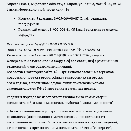
Адрес: 610001, Кировская область, г. Киров, ул. Азина, дом № 80, кв. 31
Знак информационной продукции: 16+
Контакты: Редакция: 8-927-669-90-87 Email редакции:
red@pg52.ru
Рекламный отдел: 8-920-004-61-95 Email рекламного отдела:
st@pg52.ru
Сетевое издание WWW.PROGORODNN.RU
(ВВВ.ПРОГОРОДНН.РУ). Регистрация РКН: №: 7378360181.
Регистрационный номер ЭЛ 77-90994 от 10.03.2026., выдано
Федеральной службой по надзору в сфере связи, информационных
технологий и массовых коммуникаций.
Возрастная категория сайта 16+. При использовании материалов
новостного портала progorodnn.ru гиперссылка на ресурс
обязательна
,
в противном случае будут применены нормы
законодательства РФ об авторских и смежных правах.
Редакция портала не несет ответственности за комментарии
пользователей, а также материалы рубрики "народные новости".
«На информационном ресурсе применяются рекомендательные
технологии (информационные технологии предоставления
информации на основе сбора, систематизации и анализа сведений,
относящихся к предпочтениям пользователей сети "Интернет",