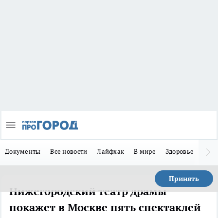
Документы
Все новости
Лайфхак
В мире
Здоровье
Зака
Принять
Нижегородский театр драмы
покажет в Москве пять спектаклей