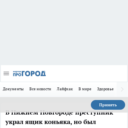
Документы
Все новости
Лайфхак
В мире
Здоровье
Зака
Принять
В Нижнем Новгороде преступник
украл ящик коньяка, но был