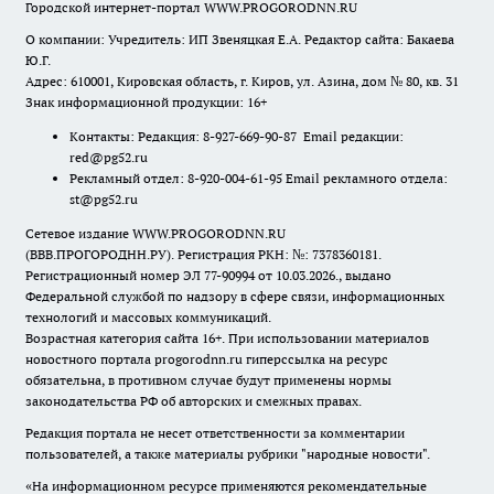
Городской интернет-портал WWW.PROGORODNN.RU
О компании: Учредитель: ИП Звеняцкая Е.А. Редактор сайта: Бакаева
Ю.Г.
Адрес: 610001, Кировская область, г. Киров, ул. Азина, дом № 80, кв. 31
Знак информационной продукции: 16+
Контакты: Редакция: 8-927-669-90-87 Email редакции:
red@pg52.ru
Рекламный отдел: 8-920-004-61-95 Email рекламного отдела:
st@pg52.ru
Сетевое издание WWW.PROGORODNN.RU
(ВВВ.ПРОГОРОДНН.РУ). Регистрация РКН: №: 7378360181.
Регистрационный номер ЭЛ 77-90994 от 10.03.2026., выдано
Федеральной службой по надзору в сфере связи, информационных
технологий и массовых коммуникаций.
Возрастная категория сайта 16+. При использовании материалов
новостного портала progorodnn.ru гиперссылка на ресурс
обязательна
,
в противном случае будут применены нормы
законодательства РФ об авторских и смежных правах.
Редакция портала не несет ответственности за комментарии
пользователей, а также материалы рубрики "народные новости".
«На информационном ресурсе применяются рекомендательные