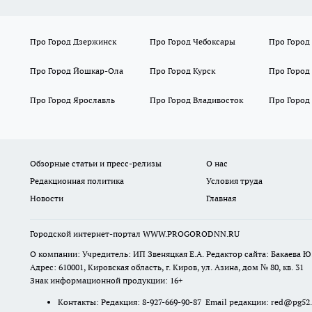
Про Город Дзержинск
Про Город Чебоксары
Про Город
Про Город Йошкар-Ола
Про Город Курск
Про Город
Про Город Ярославль
Про Город Владивосток
Про Город
Обзорные статьи и пресс-релизы
О нас
Редакционная политика
Условия труда
Новости
Главная
Городской интернет-портал WWW.PROGORODNN.RU
О компании: Учредитель: ИП Звеняцкая Е.А. Редактор сайта: Бакаева Ю.
Адрес: 610001, Кировская область, г. Киров, ул. Азина, дом № 80, кв. 31
Знак информационной продукции: 16+
Контакты: Редакция: 8-927-669-90-87 Email редакции: red@pg52