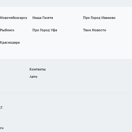
 Новочебоксарск
Наша Газета
Про Город Иваново
 Рыбинск
Про Город Уфа
Твои Новости
 Краснодара
Контакты
Авто
Г.
.ru