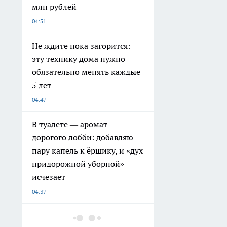
млн рублей
04:51
Не ждите пока загорится:
эту технику дома нужно
обязательно менять каждые
5 лет
04:47
В туалете — аромат
дорогого лобби: добавляю
пару капель к ёршику, и «дух
придорожной уборной»
исчезает
04:37
Я забрала отца к себе после