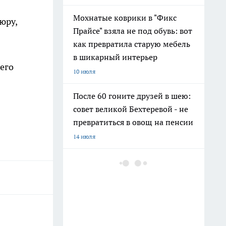
Мохнатые коврики в "Фикс
юру,
Прайсе" взяла не под обувь: вот
как превратила старую мебель
в шикарный интерьер
его
10 июля
После 60 гоните друзей в шею:
совет великой Бехтеревой - не
превратиться в овощ на пенсии
14 июля
Шоколад, достойный короны:
любимый десерт Елизаветы II
по простому рецепту из
Букингемского дворца
16 июля