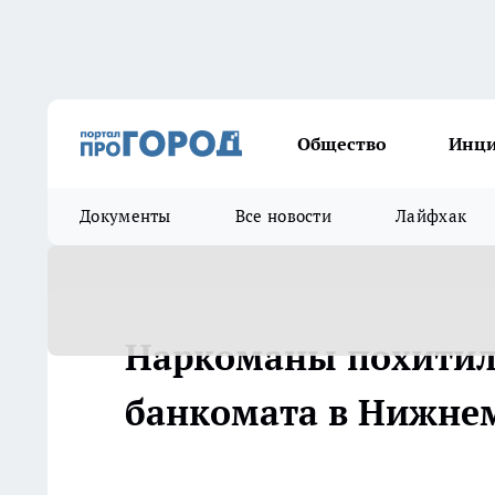
Общество
Инц
Документы
Все новости
Лайфхак
Наркоманы похитили
банкомата в Нижне