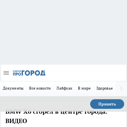
Документы
Все новости
Лайфхак
В мире
Здоровье
Зака
Принять
BMW X6 сгорел в центре города.
ВИДЕО