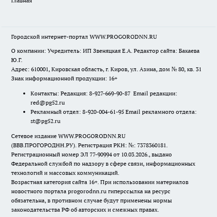
Главная
Городской интернет-портал WWW.PROGORODNN.RU
О компании: Учредитель: ИП Звеняцкая Е.А. Редактор сайта: Бакаева
Ю.Г.
Адрес: 610001, Кировская область, г. Киров, ул. Азина, дом № 80, кв. 31
Знак информационной продукции: 16+
Контакты: Редакция: 8-927-669-90-87 Email редакции:
red@pg52.ru
Рекламный отдел: 8-920-004-61-95 Email рекламного отдела:
st@pg52.ru
Сетевое издание WWW.PROGORODNN.RU
(ВВВ.ПРОГОРОДНН.РУ). Регистрация РКН: №: 7378360181.
Регистрационный номер ЭЛ 77-90994 от 10.03.2026., выдано
Федеральной службой по надзору в сфере связи, информационных
технологий и массовых коммуникаций.
Возрастная категория сайта 16+. При использовании материалов
новостного портала progorodnn.ru гиперссылка на ресурс
обязательна
,
в противном случае будут применены нормы
законодательства РФ об авторских и смежных правах.