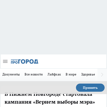
Документы
Все новости
Лайфхак
В мире
Здоровье
Зака
Принять
В Нижнем Новгороде стартовала
кампания «Вернем выборы мэра»