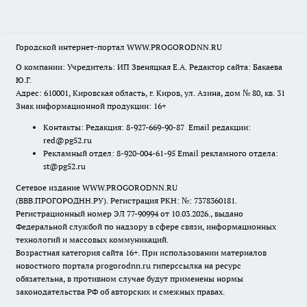
Городской интернет-портал WWW.PROGORODNN.RU
О компании: Учредитель: ИП Звеняцкая Е.А. Редактор сайта: Бакаева
Ю.Г.
Адрес: 610001, Кировская область, г. Киров, ул. Азина, дом № 80, кв. 31
Знак информационной продукции: 16+
Контакты: Редакция: 8-927-669-90-87 Email редакции:
red@pg52.ru
Рекламный отдел: 8-920-004-61-95 Email рекламного отдела:
st@pg52.ru
Сетевое издание WWW.PROGORODNN.RU
(ВВВ.ПРОГОРОДНН.РУ). Регистрация РКН: №: 7378360181.
Регистрационный номер ЭЛ 77-90994 от 10.03.2026., выдано
Федеральной службой по надзору в сфере связи, информационных
технологий и массовых коммуникаций.
Возрастная категория сайта 16+. При использовании материалов
новостного портала progorodnn.ru гиперссылка на ресурс
обязательна
,
в противном случае будут применены нормы
законодательства РФ об авторских и смежных правах.