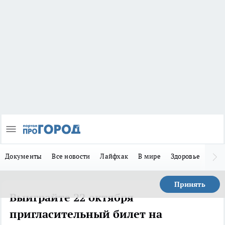
Документы
Все новости
Лайфхак
В мире
Здоровье
Зака
Принять
Выиграйте 22 октября
пригласительный билет на