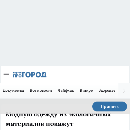
Документы
Все новости
Лайфхак
В мире
Здоровье
Зака
Принять
Модную одежду из экологичных
материалов покажут