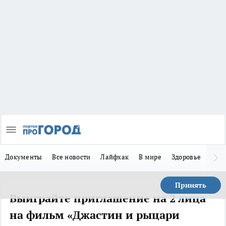
Документы
Все новости
Лайфхак
В мире
Здоровье
Зака
Принять
Выиграйте приглашение на 2 лица
на фильм «Джастин и рыцари