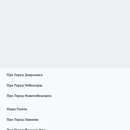
Про Город Дзержинск
Про Город Чебоксары
Про Город Новочебоксарск
Наша Газета
Про Город Иваново
Про Город Йошкар-Ола