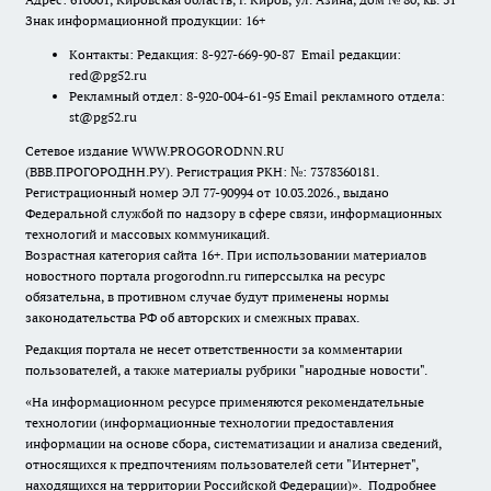
Знак информационной продукции: 16+
Контакты: Редакция: 8-927-669-90-87 Email редакции:
red@pg52.ru
Рекламный отдел: 8-920-004-61-95 Email рекламного отдела:
st@pg52.ru
Сетевое издание WWW.PROGORODNN.RU
(ВВВ.ПРОГОРОДНН.РУ). Регистрация РКН: №: 7378360181.
Регистрационный номер ЭЛ 77-90994 от 10.03.2026., выдано
Федеральной службой по надзору в сфере связи, информационных
технологий и массовых коммуникаций.
Возрастная категория сайта 16+. При использовании материалов
новостного портала progorodnn.ru гиперссылка на ресурс
обязательна
,
в противном случае будут применены нормы
законодательства РФ об авторских и смежных правах.
Редакция портала не несет ответственности за комментарии
пользователей, а также материалы рубрики "народные новости".
«На информационном ресурсе применяются рекомендательные
технологии (информационные технологии предоставления
информации на основе сбора, систематизации и анализа сведений,
относящихся к предпочтениям пользователей сети "Интернет",
находящихся на территории Российской Федерации)».
Подробнее