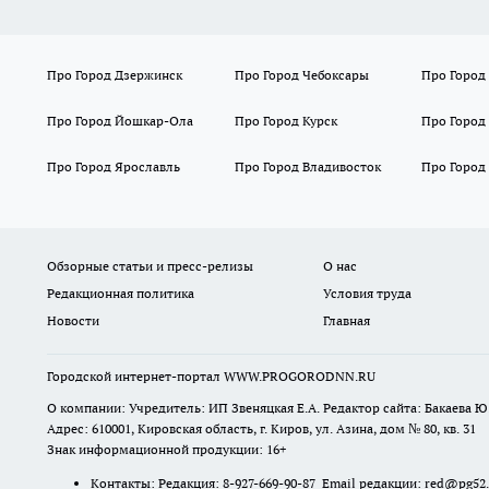
Про Город Дзержинск
Про Город Чебоксары
Про Город
Про Город Йошкар-Ола
Про Город Курск
Про Город
Про Город Ярославль
Про Город Владивосток
Про Город
Обзорные статьи и пресс-релизы
О нас
Редакционная политика
Условия труда
Новости
Главная
Городской интернет-портал WWW.PROGORODNN.RU
О компании: Учредитель: ИП Звеняцкая Е.А. Редактор сайта: Бакаева Ю.
Адрес: 610001, Кировская область, г. Киров, ул. Азина, дом № 80, кв. 31
Знак информационной продукции: 16+
Контакты: Редакция: 8-927-669-90-87 Email редакции: red@pg52