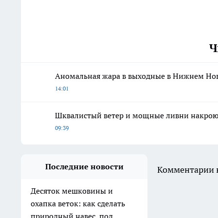
Ч
Аномальная жара в выходные в Нижнем Нов
14:01
Шквалистый ветер и мощные ливни накрою
09:39
Последние новости
Комментарии н
Десяток мешковины и
охапка веток: как сделать
природный навес, под