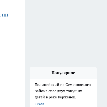
д НН
Популярное
Полицейский из Семеновского
района спас двух тонущих
детей в реке Керженец
9 июля