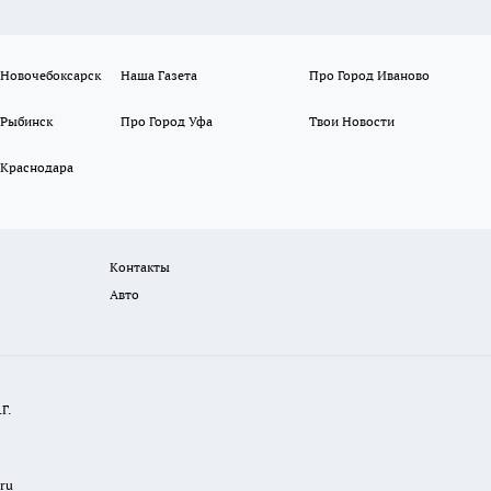
 Новочебоксарск
Наша Газета
Про Город Иваново
 Рыбинск
Про Город Уфа
Твои Новости
 Краснодара
Контакты
Авто
Г.
.ru