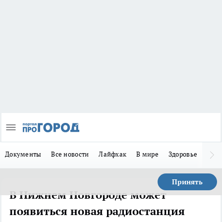
Документы
Все новости
Лайфхак
В мире
Здоровье
Зака
Принять
В Нижнем Новгороде может
появиться новая радиостанция