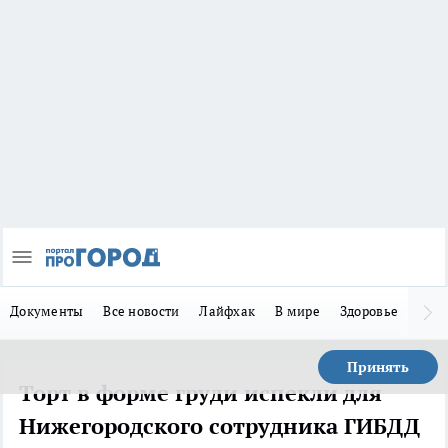
Документы
Все новости
Лайфхак
В мире
Здоровье
Зака
Принять
Торт в форме груди испекли для
Нижегородского сотрудника ГИБДД