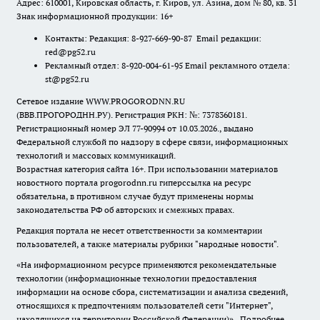
Адрес: 610001, Кировская область, г. Киров, ул. Азина, дом № 80, кв. 31
Знак информационной продукции: 16+
Контакты: Редакция: 8-927-669-90-87 Email редакции:
red@pg52.ru
Рекламный отдел: 8-920-004-61-95 Email рекламного отдела:
st@pg52.ru
Сетевое издание WWW.PROGORODNN.RU
(ВВВ.ПРОГОРОДНН.РУ). Регистрация РКН: №: 7378360181.
Регистрационный номер ЭЛ 77-90994 от 10.03.2026., выдано
Федеральной службой по надзору в сфере связи, информационных
технологий и массовых коммуникаций.
Возрастная категория сайта 16+. При использовании материалов
новостного портала progorodnn.ru гиперссылка на ресурс
обязательна
,
в противном случае будут применены нормы
законодательства РФ об авторских и смежных правах.
Редакция портала не несет ответственности за комментарии
пользователей, а также материалы рубрики "народные новости".
«На информационном ресурсе применяются рекомендательные
технологии (информационные технологии предоставления
информации на основе сбора, систематизации и анализа сведений,
относящихся к предпочтениям пользователей сети "Интернет",
находящихся на территории Российской Федерации)».
Подробнее