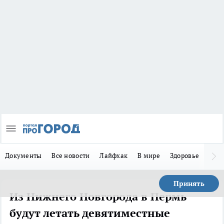
Документы
Все новости
Лайфхак
В мире
Здоровье
Зака
Принять
Из Нижнего Новгорода в Пермь
будут летать девятиместные