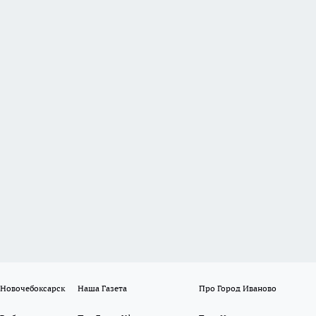
 Новочебоксарск
Наша Газета
Про Город Иваново