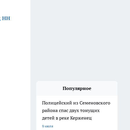
д НН
Популярное
Полицейский из Семеновского
района спас двух тонущих
детей в реке Керженец
9 июля