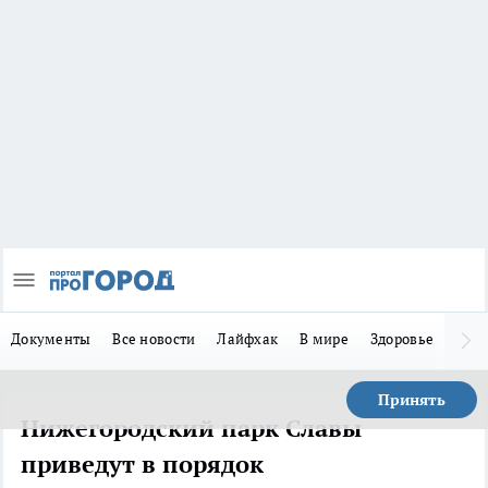
Документы
Все новости
Лайфхак
В мире
Здоровье
Зака
Принять
Нижегородский парк Славы
приведут в порядок