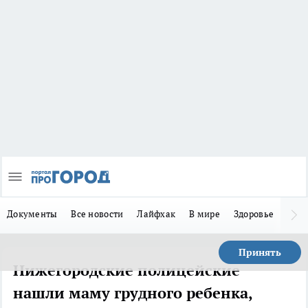
Документы
Все новости
Лайфхак
В мире
Здоровье
Зака
Принять
Нижегородские полицейские
нашли маму грудного ребенка,