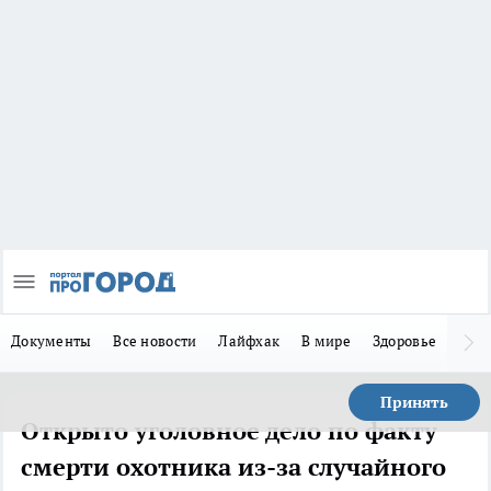
Документы
Все новости
Лайфхак
В мире
Здоровье
Зака
Принять
Открыто уголовное дело по факту
смерти охотника из-за случайного