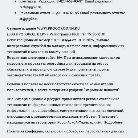
Контакты: Редакция: 8-927-669-90-87 Email редакции:
red@pg52.ru
Рекламный отдел: 8-920-004-61-95 Email рекламного отдела:
st@pg52.ru
Сетевое издание WWW.PROGORODNN.RU
(ВВВ.ПРОГОРОДНН.РУ). Регистрация РКН: №: 7378360181.
Регистрационный номер ЭЛ 77-90994 от 10.03.2026., выдано
Федеральной службой по надзору в сфере связи, информационных
технологий и массовых коммуникаций.
Возрастная категория сайта 16+. При использовании материалов
новостного портала progorodnn.ru гиперссылка на ресурс
обязательна
,
в противном случае будут применены нормы
законодательства РФ об авторских и смежных правах.
Редакция портала не несет ответственности за комментарии
пользователей, а также материалы рубрики "народные новости".
«На информационном ресурсе применяются рекомендательные
технологии (информационные технологии предоставления
информации на основе сбора, систематизации и анализа сведений,
относящихся к предпочтениям пользователей сети "Интернет",
находящихся на территории Российской Федерации)».
Подробнее
Политика конфиденциальности и обработки персональных данных