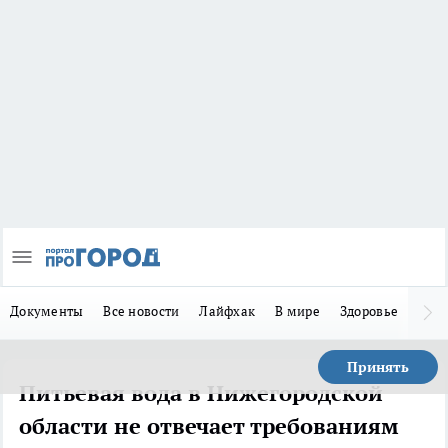
Документы
Все новости
Лайфхак
В мире
Здоровье
Зака
Принять
Питьевая вода в Нижегородской
области не отвечает требованиям