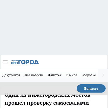
Документы
Все новости
Лайфхак
В мире
Здоровье
Зака
Принять
Один из нижегородских мостов
прошел проверку самосвалами