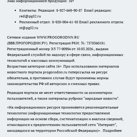
Знак информационной продукции: 16+
Контакты: Редакция: 8-927-669-90-87 Email редакции:
red@pg52.ru
Рекламный отдел: 8-920-004-61-95 Email рекламного отдела:
st@pg52.ru
Сетевое издание WWW.PROGORODNN.RU
(ВВВ.ПРОГОРОДНН.РУ). Регистрация РКН: №: 7378360181.
Регистрационный номер ЭЛ 77-90994 от 10.03.2026., выдано
Федеральной службой по надзору в сфере связи, информационных
технологий и массовых коммуникаций.
Возрастная категория сайта 16+. При использовании материалов
новостного портала progorodnn.ru гиперссылка на ресурс
обязательна
,
в противном случае будут применены нормы
законодательства РФ об авторских и смежных правах.
Редакция портала не несет ответственности за комментарии
пользователей, а также материалы рубрики "народные новости".
«На информационном ресурсе применяются рекомендательные
технологии (информационные технологии предоставления
информации на основе сбора, систематизации и анализа сведений,
относящихся к предпочтениям пользователей сети "Интернет",
находящихся на территории Российской Федерации)».
Подробнее