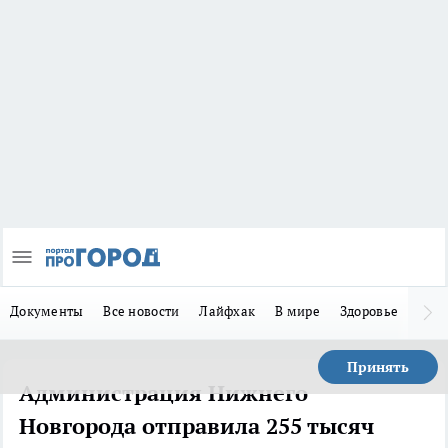
Документы
Все новости
Лайфхак
В мире
Здоровье
Зака
Принять
Администрация Нижнего
Новгорода отправила 255 тысяч