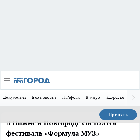
Документы
Все новости
Лайфхак
В мире
Здоровье
Зака
Принять
В Нижнем Новгороде состоится
фестиваль «Формула МУЗ»