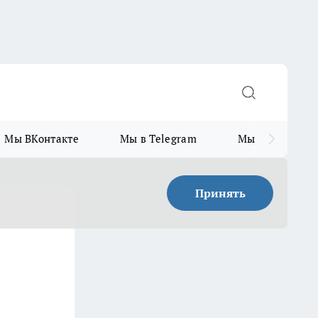
Мы ВКонтакте
Мы в Telegram
Мы в MAX
Принять