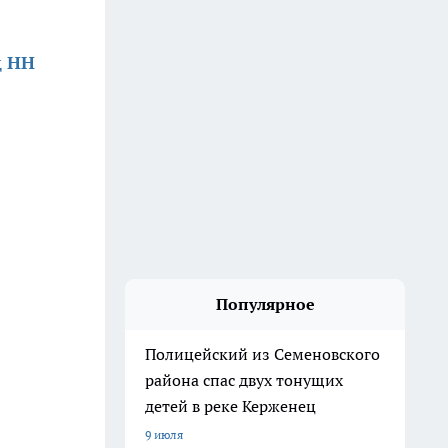
д НН
Популярное
Полицейский из Семеновского
района спас двух тонущих
детей в реке Керженец
9 июля