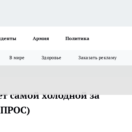
иденты
Армия
Политика
В мире
Здоровье
Заказать рекламу
ет самой холодной за
ОПРОС)