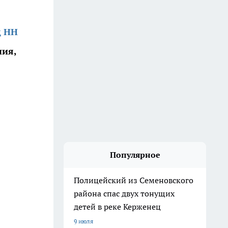
д НН
ния,
Популярное
Полицейский из Семеновского
района спас двух тонущих
детей в реке Керженец
9 июля