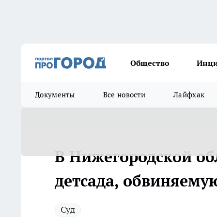
Общество
Инц
Документы
Все новости
Лайфхак
В Нижегородской обл
детсада, обвиняемую
Суд