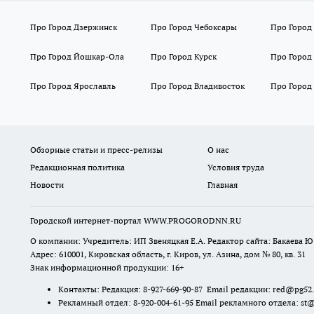
Про Город Дзержинск
Про Город Чебоксары
Про Город
Про Город Йошкар-Ола
Про Город Курск
Про Город
Про Город Ярославль
Про Город Владивосток
Про Город
Обзорные статьи и пресс-релизы
О нас
Редакционная политика
Условия труда
Новости
Главная
Городской интернет-портал WWW.PROGORODNN.RU
О компании: Учредитель: ИП Звеняцкая Е.А. Редактор сайта: Бакаева Ю.
Адрес: 610001, Кировская область, г. Киров, ул. Азина, дом № 80, кв. 31
Знак информационной продукции: 16+
Контакты: Редакция: 8-927-669-90-87 Email редакции: red@pg52
Рекламный отдел: 8-920-004-61-95 Email рекламного отдела: st