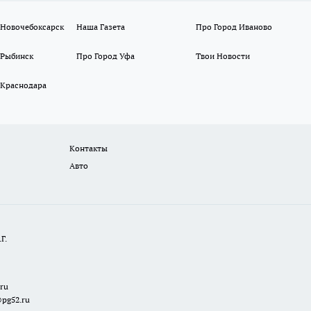
 Новочебоксарск
Наша Газета
Про Город Иваново
 Рыбинск
Про Город Уфа
Твои Новости
 Краснодара
Контакты
Авто
Г.
.ru
@pg52.ru