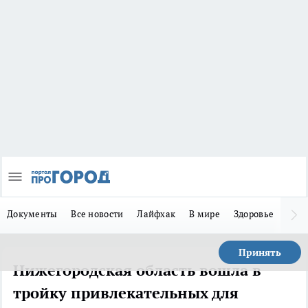
Документы
Все новости
Лайфхак
В мире
Здоровье
Зака
Принять
Нижегородская область вошла в
тройку привлекательных для