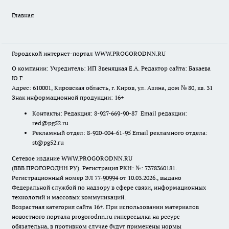
Главная
Городской интернет-портал WWW.PROGORODNN.RU
О компании: Учредитель: ИП Звеняцкая Е.А. Редактор сайта: Бакаева
Ю.Г.
Адрес: 610001, Кировская область, г. Киров, ул. Азина, дом № 80, кв. 31
Знак информационной продукции: 16+
Контакты: Редакция: 8-927-669-90-87 Email редакции:
red@pg52.ru
Рекламный отдел: 8-920-004-61-95 Email рекламного отдела:
st@pg52.ru
Сетевое издание WWW.PROGORODNN.RU
(ВВВ.ПРОГОРОДНН.РУ). Регистрация РКН: №: 7378360181.
Регистрационный номер ЭЛ 77-90994 от 10.03.2026., выдано
Федеральной службой по надзору в сфере связи, информационных
технологий и массовых коммуникаций.
Возрастная категория сайта 16+. При использовании материалов
новостного портала progorodnn.ru гиперссылка на ресурс
обязательна
,
в противном случае будут применены нормы