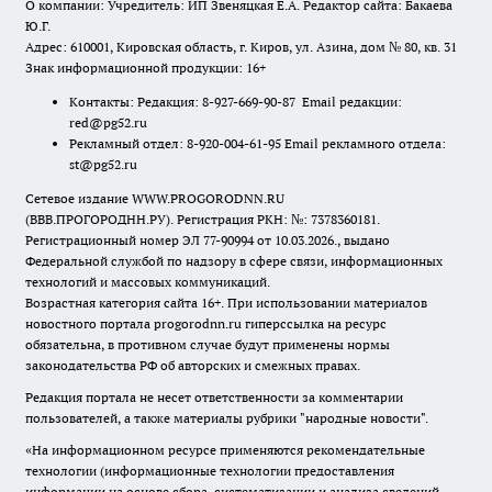
О компании: Учредитель: ИП Звеняцкая Е.А. Редактор сайта: Бакаева
Ю.Г.
Адрес: 610001, Кировская область, г. Киров, ул. Азина, дом № 80, кв. 31
Знак информационной продукции: 16+
Контакты: Редакция: 8-927-669-90-87 Email редакции:
red@pg52.ru
Рекламный отдел: 8-920-004-61-95 Email рекламного отдела:
st@pg52.ru
Сетевое издание WWW.PROGORODNN.RU
(ВВВ.ПРОГОРОДНН.РУ). Регистрация РКН: №: 7378360181.
Регистрационный номер ЭЛ 77-90994 от 10.03.2026., выдано
Федеральной службой по надзору в сфере связи, информационных
технологий и массовых коммуникаций.
Возрастная категория сайта 16+. При использовании материалов
новостного портала progorodnn.ru гиперссылка на ресурс
обязательна
,
в противном случае будут применены нормы
законодательства РФ об авторских и смежных правах.
Редакция портала не несет ответственности за комментарии
пользователей, а также материалы рубрики "народные новости".
«На информационном ресурсе применяются рекомендательные
технологии (информационные технологии предоставления
информации на основе сбора, систематизации и анализа сведений,