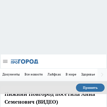
Документы
Все новости
Лайфхак
В мире
Здоровье
Зака
Принять
Нижний Новгород посетила Анна
Семенович (ВИДЕО)