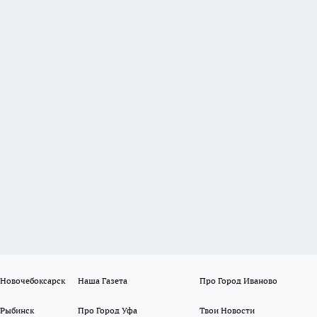
 Новочебоксарск
Наша Газета
Про Город Иваново
 Рыбинск
Про Город Уфа
Твои Новости