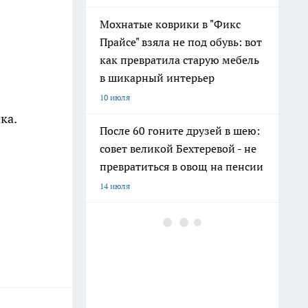
Мохнатые коврики в "Фикс
Прайсе" взяла не под обувь: вот
как превратила старую мебель
в шикарный интерьер
10 июля
ка.
После 60 гоните друзей в шею:
совет великой Бехтеревой - не
превратиться в овощ на пенсии
14 июля
Гигант с нежной душой: как
создать белоснежную стену
цветов, от которой
невозможно отвести взгляд
13 июля