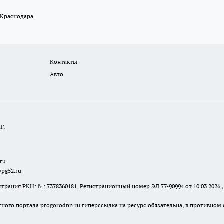
 Краснодара
Контакты
Авто
Г.
.ru
@pg52.ru
я РКН: №: 7378360181. Регистрационный номер ЭЛ 77-90994 от 10.03.2026., 
тного портала progorodnn.ru гиперссылка на ресурс обязательна
,
в противном 