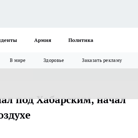
иденты
Армия
Политика
В мире
Здоровье
Заказать рекламу
пал под Хабарским, начал
оздухе