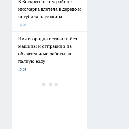
В Воскресенском районе
иномарка влетела в дерево и
погубила пассажира
13:08
Нижегородца оставили без
машины и отправили на
обязательные работы за
пьяную езду
13:01
Забудьте про генеральные
уборки: достаточно уделять
15 минут этим пяти зонам
для чистоты всего дома
12:50
Варить свеклу часами не