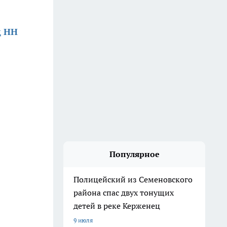
д НН
Популярное
Полицейский из Семеновского
района спас двух тонущих
детей в реке Керженец
9 июля