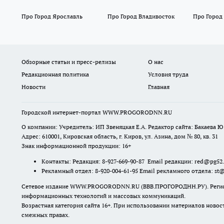
Про Город Ярославль
Про Город Владивосток
Про Город
Обзорные статьи и пресс-релизы
О нас
Редакционная политика
Условия труда
Новости
Главная
Городской интернет-портал WWW.PROGORODNN.RU
О компании: Учредитель: ИП Звеняцкая Е.А. Редактор сайта: Бакаева Ю.
Адрес: 610001, Кировская область, г. Киров, ул. Азина, дом № 80, кв. 31
Знак информационной продукции: 16+
Контакты: Редакция: 8-927-669-90-87 Email редакции: red@pg52
Рекламный отдел: 8-920-004-61-95 Email рекламного отдела: st
Сетевое издание WWW.PROGORODNN.RU (ВВВ.ПРОГОРОДНН.РУ). Регистраци
информационных технологий и массовых коммуникаций.
Возрастная категория сайта 16+. При использовании материалов новос
смежных правах.