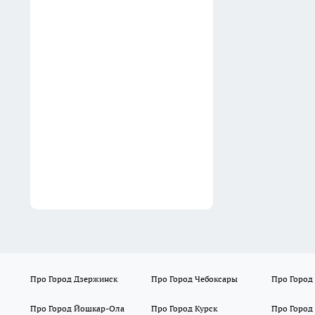
нужно — хватит 15 минут:
овощ станет вкуснее и
сочнее всего благодаря
одной хитрости
12:40
Про Город Дзержинск
Про Город Чебоксары
Про Город
Про Город Йошкар-Ола
Про Город Курск
Про Город