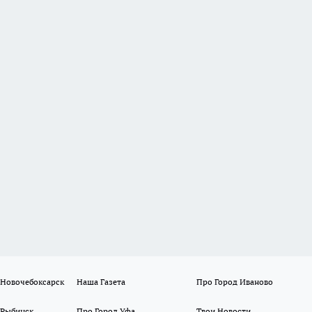
 Новочебоксарск
Наша Газета
Про Город Иваново
 Рыбинск
Про Город Уфа
Твои Новости