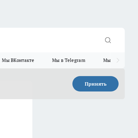
Мы ВКонтакте
Мы в Telegram
Мы в MAX
Принять