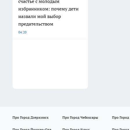
счастье с молодым
избранником: почему дети
назвали мой выбор
предательством
04:20
Про Город Дзержинск
Про Город Чебоксары
Про Город
Про Город Йошкар-Ола
Про Город Курск
Про Город