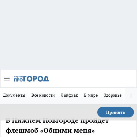
Документы
Все новости
Лайфхак
В мире
Здоровье
Зака
Принять
В Нижнем Новгороде пройдет
флешмоб «Обними меня»