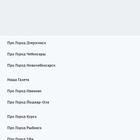
Про Город Дзержинск
Про Город Чебоксары
Про Город Новочебоксарск
Наша Газета
Про Город Иваново
Про Город Йошкар-Ола
Про Город Курск
Про Город Рыбинск
Про Город Уфа