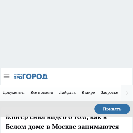
Документы
Все новости
Лайфхак
В мире
Здоровье
Зака
Принять
Блогер снял видео о том, как в
Белом доме в Москве занимаются