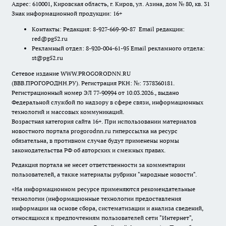
Адрес: 610001, Кировская область, г. Киров, ул. Азина, дом № 80, кв. 31
Знак информационной продукции: 16+
Контакты: Редакция: 8-927-669-90-87 Email редакции:
red@pg52.ru
Рекламный отдел: 8-920-004-61-95 Email рекламного отдела:
st@pg52.ru
Сетевое издание WWW.PROGORODNN.RU
(ВВВ.ПРОГОРОДНН.РУ). Регистрация РКН: №: 7378360181.
Регистрационный номер ЭЛ 77-90994 от 10.03.2026., выдано
Федеральной службой по надзору в сфере связи, информационных
технологий и массовых коммуникаций.
Возрастная категория сайта 16+. При использовании материалов
новостного портала progorodnn.ru гиперссылка на ресурс
обязательна
,
в противном случае будут применены нормы
законодательства РФ об авторских и смежных правах.
Редакция портала не несет ответственности за комментарии
пользователей, а также материалы рубрики "народные новости".
«На информационном ресурсе применяются рекомендательные
технологии (информационные технологии предоставления
информации на основе сбора, систематизации и анализа сведений,
относящихся к предпочтениям пользователей сети "Интернет",