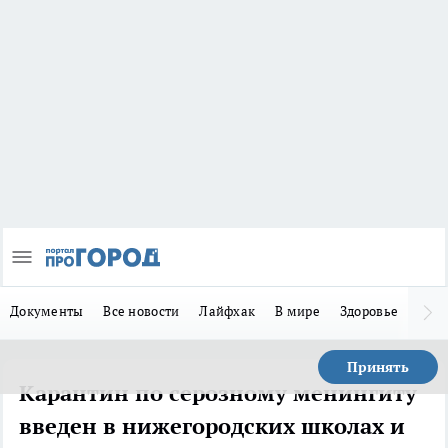
Документы
Все новости
Лайфхак
В мире
Здоровье
Зака
Принять
Карантин по серозному менингиту
введен в нижегородских школах и