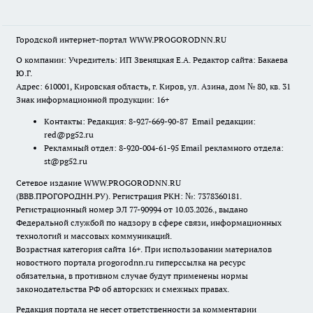
Городской интернет-портал WWW.PROGORODNN.RU
О компании: Учредитель: ИП Звеняцкая Е.А. Редактор сайта: Бакаева
Ю.Г.
Адрес: 610001, Кировская область, г. Киров, ул. Азина, дом № 80, кв. 31
Знак информационной продукции: 16+
Контакты: Редакция: 8-927-669-90-87 Email редакции:
red@pg52.ru
Рекламный отдел: 8-920-004-61-95 Email рекламного отдела:
st@pg52.ru
Сетевое издание WWW.PROGORODNN.RU
(ВВВ.ПРОГОРОДНН.РУ). Регистрация РКН: №: 7378360181.
Регистрационный номер ЭЛ 77-90994 от 10.03.2026., выдано
Федеральной службой по надзору в сфере связи, информационных
технологий и массовых коммуникаций.
Возрастная категория сайта 16+. При использовании материалов
новостного портала progorodnn.ru гиперссылка на ресурс
обязательна
,
в противном случае будут применены нормы
законодательства РФ об авторских и смежных правах.
Редакция портала не несет ответственности за комментарии