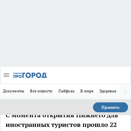
Документы
Все новости
Лайфхак
В мире
Здоровье
Зака
Принять
С момента открытия Нижнего для
иностранных туристов прошло 22