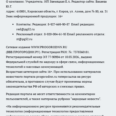
О компании: Учредитель: ИП Звеняцкая Е.А. Редактор сайта: Бакаева
Ю.Г.
Адрес: 610001, Кировская область, г. Киров, ул. Азина, дом № 80, кв. 31
Знак информационной продукции: 16+
Контакты: Редакция: 8-927-669-90-87 Email редакции:
red@pg52.ru
Рекламный отдел: 8-920-004-61-95 Email рекламного отдела:
st@pg52.ru
Сетевое издание WWW.PROGORODNN.RU
(ВВВ.ПРОГОРОДНН.РУ). Регистрация РКН: №: 7378360181.
Регистрационный номер ЭЛ 77-90994 от 10.03.2026., выдано
Федеральной службой по надзору в сфере связи, информационных
технологий и массовых коммуникаций.
Возрастная категория сайта 16+. При использовании материалов
новостного портала progorodnn.ru гиперссылка на ресурс
обязательна
,
в противном случае будут применены нормы
законодательства РФ об авторских и смежных правах.
Редакция портала не несет ответственности за комментарии
пользователей, а также материалы рубрики "народные новости".
«На информационном ресурсе применяются рекомендательные
технологии (информационные технологии предоставления