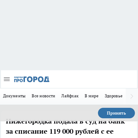
Документы
Все новости
Лайфхак
В мире
Здоровье
Зака
Принять
Нижегородка подала в суд на банк
за списание 119 000 рублей с ее