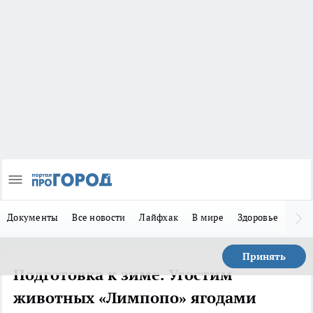
Документы
Все новости
Лайфхак
В мире
Здоровье
Зака
Принять
Подготовка к зиме. Угостим
животных «Лимпопо» ягодами