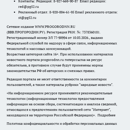
Контакты: Редакция: 8-927-669-90-87 Email редакции:
red@pg52.ru
Рекламный отдел: 8-920-004-61-95 Email рекламного отдела:
st@pg52.ru
Сетевое издание WWW.PROGORODNN.RU
(ВВВ.ПРОГОРОДНН.РУ). Регистрация РКН: №: 7378360181.
Регистрационный номер ЭЛ 77-90994 от 10.03.2026., выдано
Федеральной службой по надзору в сфере связи, информационных
технологий и массовых коммуникаций.
Возрастная категория сайта 16+. При использовании материалов
новостного портала progorodnn.ru гиперссылка на ресурс
обязательна
,
в противном случае будут применены нормы
законодательства РФ об авторских и смежных правах.
Редакция портала не несет ответственности за комментарии
пользователей, а также материалы рубрики "народные новости".
«На информационном ресурсе применяются рекомендательные
технологии (информационные технологии предоставления
информации на основе сбора, систематизации и анализа сведений,
относящихся к предпочтениям пользователей сети "Интернет",
находящихся на территории Российской Федерации)».
Подробнее
Политика конфиденциальности и обработки персональных данных