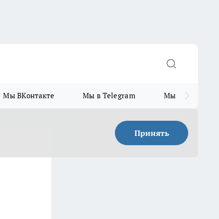
Мы ВКонтакте
Мы в Telegram
Мы в MAX
Принять