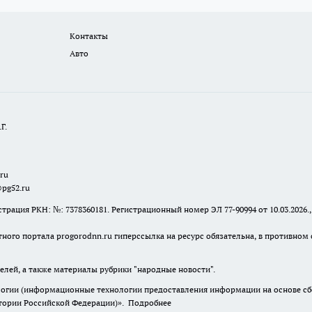
Контакты
Авто
Г.
.ru
@pg52.ru
я РКН: №: 7378360181. Регистрационный номер ЭЛ 77-90994 от 10.03.2026., 
тного портала progorodnn.ru гиперссылка на ресурс обязательна
,
в противном 
елей, а также материалы рубрики "народные новости".
гии (информационные технологии предоставления информации на основе сбор
итории Российской Федерации)».
Подробнее