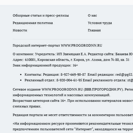
Обзорные статьи и пресс-релизы
О нас
Редакционная политика
Условия труда
Новости
Главная
Городской интернет-портал WWW.PROGORODNN.RU
О компании: Учредитель: ИП Звеняцкая Е.А. Редактор сайта: Бакаева Ю.
Адрес: 610001, Кировская область, г. Киров, ул. Азина, дом № 80, кв. 31
Знак информационной продукции: 16+
Контакты: Редакция: 8-927-669-90-87 Email редакции: red@pg52
Рекламный отдел: 8-920-004-61-95 Email рекламного отдела: st
Сетевое издание WWW.PROGORODNN.RU (ВВВ.ПРОГОРОДНН.РУ). Регистраци
информационных технологий и массовых коммуникаций.
Возрастная категория сайта 16+. При использовании материалов новос
смежных правах.
Редакция портала не несет ответственности за комментарии пользоват
«На информационном ресурсе применяются рекомендательные техноло
предпочтениям пользователей сети "Интернет", находящихся на терр