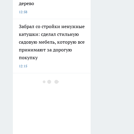
дерево
12:58
Забрал со стройки ненужные
катушки: сделал стильную
садовую мебель, которую все
принимают за дорогую
покупку
12:15
Бастрыкин заинтересовался
дорогой с торчащей
арматурой в Воскресенском
районе
12:09
Картофель в 2026 году