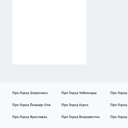
золотой: мой способ
хранения в квартире, чтобы
ни один клубень не сгнил до
весны
11:48
Про Город Дзержинск
Про Город Чебоксары
Про Город
Про Город Йошкар-Ола
Про Город Курск
Про Город
Про Город Ярославль
Про Город Владивосток
Про Город