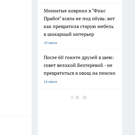
Мохнатые коврики в "Фикс
Прайсе" взяла не под обувь: вот
как превратила старую мебель
в шикарный интерьер
10 июля
После 60 гоните друзей в шею:
совет великой Бехтеревой - не
превратиться в овощ на пенсии
14 июля
Гигант с нежной душой: как
создать белоснежную стену
цветов, от которой
невозможно отвести взгляд
13 июля