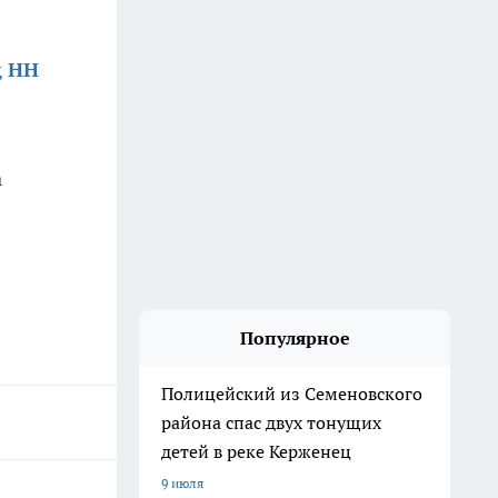
д НН
а
Популярное
Полицейский из Семеновского
района спас двух тонущих
детей в реке Керженец
9 июля