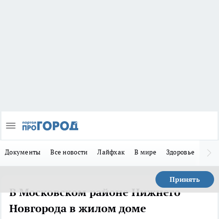
Документы
Все новости
Лайфхак
В мире
Здоровье
Зака
Принять
В Московском районе Нижнего
Новгорода в жилом доме