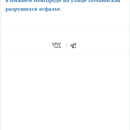
в Нижнем Новгороде на улице Почаинская
разрушился асфальт
.