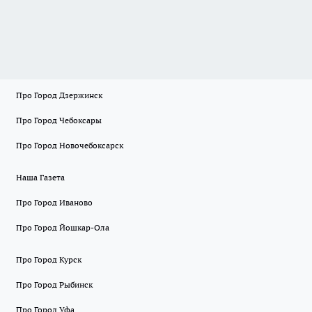
Про Город Дзержинск
Про Город Чебоксары
Про Город Новочебоксарск
Наша Газета
Про Город Иваново
Про Город Йошкар-Ола
Про Город Курск
Про Город Рыбинск
Про Город Уфа