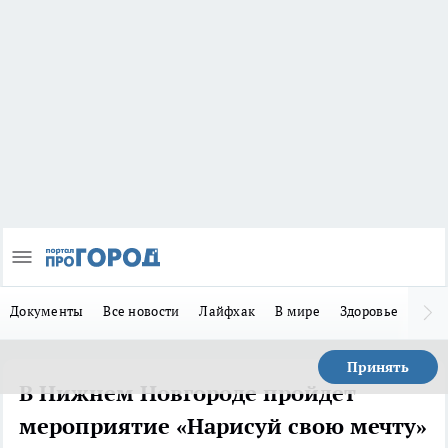
Документы
Все новости
Лайфхак
В мире
Здоровье
Зака
Принять
В Нижнем Новгороде пройдет
мероприятие «Нарисуй свою мечту»